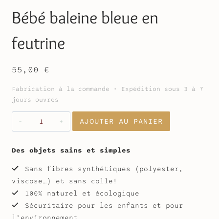
Bébé baleine bleue en
feutrine
55,00
€
Fabrication à la commande • Expédition sous 3 à 7
jours ouvrés
quantité
AJOUTER AU PANIER
de
Bébé
baleine
Des objets sains et simples
bleue
Sans fibres synthétiques (polyester,
en
viscose…) et sans colle!
feutrine
100% naturel et écologique
Sécuritaire pour les enfants et pour
l’environnement