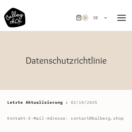
Zum
Inhalt
UNTERMENÜ
springen
DE
0
UMSCHALTEN
Datenschutzrichtlinie
Letzte Aktualisierung :
02/10/2025
Kontakt-E-Mail-Adresse: contact@balberg.shop